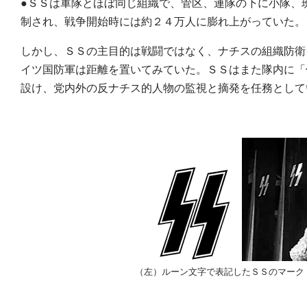
●ＳＳは軍隊とほぼ同じ組織で、管区、連隊の下に小隊、
制され、戦争開始時には約２４万人に膨れ上がっていた。
しかし、ＳＳの主目的は戦闘ではなく、ナチスの組織防衛
イツ国防軍は距離を置いてみていた。ＳＳはまた隊内に「保安諜報部
設け、党内外の反ナチス的人物の監視と摘発を任務として
（左）ルーン文字で表記したＳＳのマーク