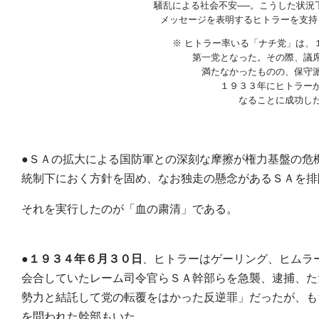
騒乱による社会不安──。こうした状況
メッセージを表明するヒトラーを支持
※ ヒトラー率いる「ナチ党」は、
第一党となった。その際、議
満たなかったものの、保守
１９３３年にヒトラー
なることに成功し
●ＳＡの拡大による国防軍との深刻な摩擦が権力基盤の危
統制下におく方針を固め、なお独走の懸念があるＳＡを排
それを実行したのが「血の粛清」である。
●
１９３４年６月３０日
、ヒトラーはゲーリング、ヒムラ
会合していたレーム司令官らＳＡ幹部らを急襲、逮捕、た
勢力と結託して党の転覆をはかった反逆罪」だったが、も
を問われた幹部もいた。