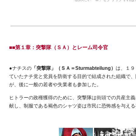
■■第１章：突撃隊（ＳＡ）とレーム司令官
●ナチスの
「突撃隊」（ＳＡ＝Sturmabteilung）
は、１９
ていたナチ党と党員を防衛する目的で結成された組織で、
が、後に一般の若者や失業者も参加した。
ヒトラーの政権獲得のために、突撃隊は街頭での共産主義
献し、制服である褐色のシャツ姿は市民に恐怖感を与える