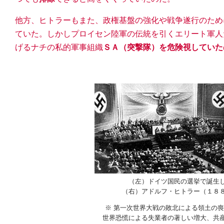
他方、ヒトラーもまた、政権基盤の強化や戦争遂行のため
ていた。しかしプロイセン陸軍の伝統を引くエリート軍人
げるナチの私的軍事組織
ＳＡ（突撃隊）を危険視していた
（左）ドイツ国民の選挙で誕生
（右）アドルフ・ヒトラー（１８
※ 第一次世界大戦の敗北による領土の
世界恐慌による失業者の著しい増大、共