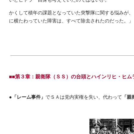
かくして積年の課題となっていた突撃隊に関する悩みが、
に横たわっていた障害は、すべて除去されたのだった。」
■■第３章：親衛隊（ＳＳ）の台頭とハインリヒ・ヒム
●
「レーム事件」
でＳＡは党内実権を失い、代わって
「親衛