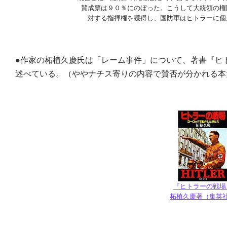
賛成票は９０％にのぼった。こうして大統領の権
対する指揮権を獲得し、国防軍はヒトラーに個
●作家の柘植久慶氏は「レーム事件」について、著書『ヒ
述べている。（ややナチス寄りの内容で賛否が分かれる本
『ヒトラーの戦場
柘植久慶著（集英