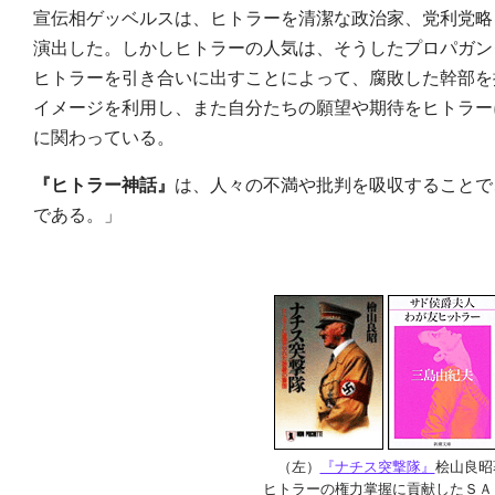
宣伝相ゲッベルスは、ヒトラーを清潔な政治家、党利党略
演出した。しかしヒトラーの人気は、そうしたプロパガン
ヒトラーを引き合いに出すことによって、腐敗した幹部を
イメージを利用し、また自分たちの願望や期待をヒトラー
に関わっている。
『ヒトラー神話』
は、人々の不満や批判を吸収することで
である。」
（左）
『ナチス突撃隊』
桧山良昭
ヒトラーの権力掌握に貢献したＳＡ