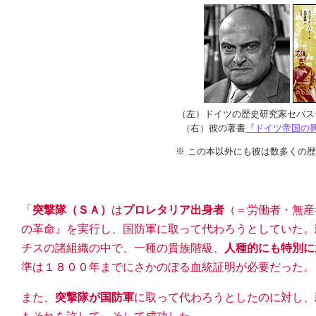
（左）ドイツの歴史研究家セバス
（右）彼の著書
『ドイツ帝国の
※ この本以外にも彼は数多くの
「
突撃隊（ＳＡ）
は
プロレタリア出身者
（＝労働者・無産
の革命』を実行し、国防軍に取って代わろうとしていた。
チスの諸組織の中で、一種の貴族階級、
人種的にも特別に
準は１８００年までにさかのぼる血統証明が必要だった。
また、
突撃隊が国防軍
に取って代わろうとしたのに対し、