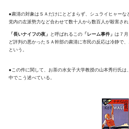
●粛清の対象はＳＡだけにとどまらず、シュライヒャーな
党内の左派勢力など合わせて数十人から数百人が殺害され
「長いナイフの夜」
と呼ばれるこの
「レーム事件」
は７月
ど評判の悪かったＳＡ幹部の粛清に市民の反応は冷静で、
という。
●この件に関して、お茶の水女子大学教授の山本秀行氏は
中でこう述べている。