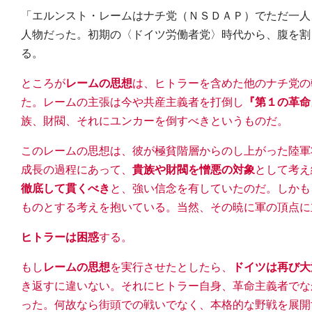
「エルンスト・レームはナチ党（ＮＳＤＡＰ）でただ一人
人物だった。初期の〈ドイツ労働者党〉時代から、腹を割
る。
ところが
レームの思想
は、ヒトラーを含めた他のナチ党の
た。レームの主張は今や共産主義者を打倒し
『第１の革命
族、財閥、それにユンカーを倒すべきというものだ。
このレームの思想は、彼が極貧階層からのし上がった陸軍
成長の過程にあって、
貴族や財閥を憎悪の対象
として考え
徹底して貫くべき
と、強い信念を有していたのだ。しかも
ものとする考えを抱いている。当然、その暁に軍の頂点に
ヒトラーは困惑
する。
もし
レームの思想
を実行させたとしたら、
ドイツは再び大
き返すに違いない。それにヒトラー自身、革命主義者でな
った。何故なら街頭での戦いでなく、本格的な野戦を展開