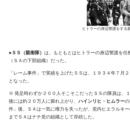
ヒトラーの身辺警護をする
●
ＳＳ（親衛隊）
は、もともとはヒトラーの身辺警護を任
（ＳＡの下部組織）だった。
「レーム事件」で実績を上げたＳＳは、１９３４年７月２
となった。
※ 発足時わずか２００人そこそこだったＳＳの隊員は、
後には約２０万人に膨れ上がり、
ハインリヒ・ヒムラー
の
件」後、ＳＡは一気に権力を失ったが、党内ヒエラルキー
までＳＡはナチ党の組織として存続した。