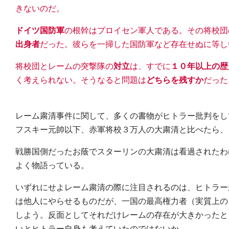
きないのだ。
ドイツ国防軍
の根幹はプロイセン軍人である。その将校団
出身者
だった。彼らを一掃した国防軍など存在せぬに等し
将校団とレームの突撃隊の
対立
は、すでに
１０年以上の歴
く考えられない。そうなると問題は
どちらを残すか
だった
レーム粛清事件に関して、多くの書物がヒトラー批判をし
フスキー元帥以下、赤軍将校３万人の大粛清と比べたら、
戦勝国側だったお蔭でスターリンの大粛清は看過されたわ
よく物語っている。
いずれにせよレーム粛清の際に注目されるのは、ヒトラー
は他人にやらせるものだが、一国の最高権力者（実質上の
しよう。反面としてそれだけレームの存在が大きかったと
いとヒトラー自身も考えていたのではないか。