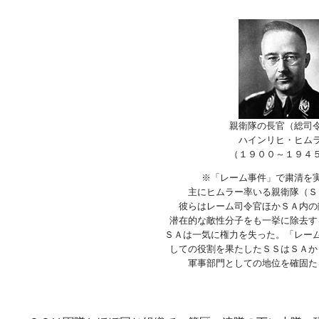
親衛隊の長官（総司
ハインリヒ・ヒム
（１９００～１９４
※「レーム事件」で粛清を
主にヒムラー率いる親衛隊（Ｓ
彼らはレーム司令官ほかＳＡ内の
潜在的な敵性分子をも一挙に除去す
ＳＡは一気に権力を失った。「レー
しての役割を果たしたＳＳはＳＡか
軍事部門としての地位を確固た