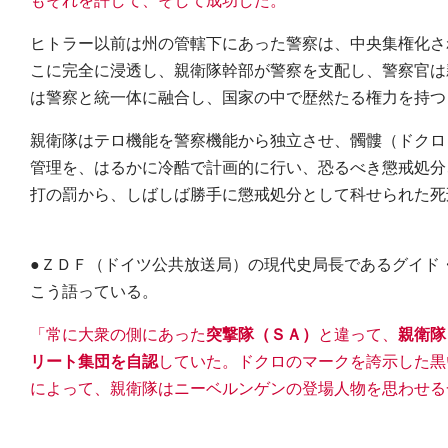
もそれを許して、そして成功した。
ヒトラー以前は州の管轄下にあった警察は、中央集権化さ
こに完全に浸透し、親衛隊幹部が警察を支配し、警察官は
は警察と統一体に融合し、国家の中で歴然たる権力を持つ
親衛隊はテロ機能を警察機能から独立させ、髑髏（ドクロ
管理を、はるかに冷酷で計画的に行い、恐るべき懲戒処分
打の罰から、しばしば勝手に懲戒処分として科せられた死
●ＺＤＦ（ドイツ公共放送局）の現代史局長であるグイド
こう語っている。
「常に大衆の側にあった
突撃隊（ＳＡ）
と違って、
親衛隊
リート集団を自認
していた。ドクロのマークを誇示した黒
によって、親衛隊はニーベルンゲンの登場人物を思わせる