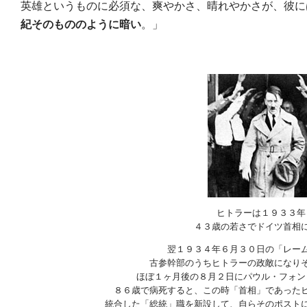
英雄というものに必須な、爽やかさ、晴れやかさが、彼に
紀そのもののように暗い
。」
ヒトラーは１９３３年
４３歳の若さでドイツ首相
翌１９３４年６月３０日の「レー
古参幹部のうちヒトラーの政敵になり
ほぼ１ヶ月後の８月２日にパウル・フォン
８６歳で病死すると、この時「首相」であった
統合した「総統」職を新設して、自らそのポスト