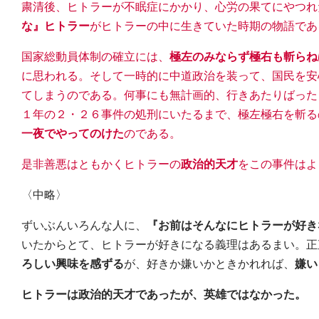
粛清後、ヒトラーが不眠症にかかり、心労の果てにやつれ
な』ヒトラー
がヒトラーの中に生きていた時期の物語であ
国家総動員体制の確立には、
極左のみならず極右も斬らね
に思われる。そして一時的に中道政治を装って、国民を安
てしまうのである。何事にも無計画的、行きあたりばった
１年の２・２６事件の処刑にいたるまで、極左極右を斬る
一夜でやってのけた
のである。
是非善悪はともかくヒトラーの
政治的天才
をこの事件はよ
〈中略〉
ずいぶんいろんな人に、
『お前はそんなにヒトラーが好き
いたからとて、ヒトラーが好きになる義理はあるまい。正
ろしい興味を感ずる
が、好きか嫌いかときかれれば、
嫌い
ヒトラーは政治的天才であったが、英雄ではなかった。