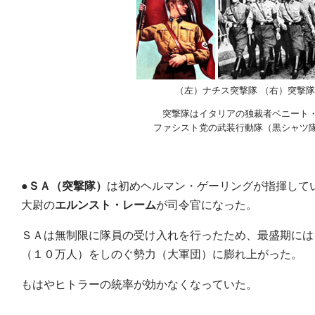
（左）ナチス突撃隊 （右）突撃
突撃隊はイタリアの独裁者ベニート
ファシスト党の武装行動隊（黒シャツ
●
ＳＡ（突撃隊）
は初めヘルマン・ゲーリングが指揮して
大尉の
エルンスト・レーム
が司令官になった。
ＳＡは無制限に隊員の受け入れを行ったため、最盛期には
（１０万人）をしのぐ勢力（大軍団）に膨れ上がった。
もはやヒトラーの統率が効かなくなっていた。