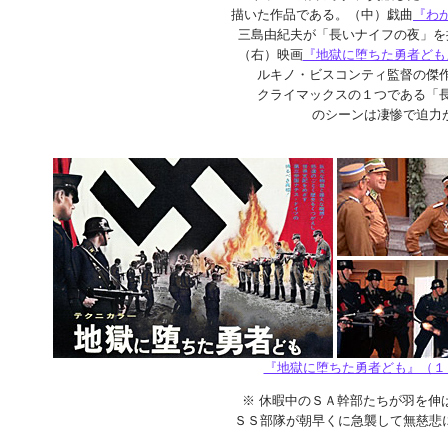
描いた作品である。（中）戯曲
『わ
三島由紀夫が「長いナイフの夜」を
（右）映画
『地獄に堕ちた勇者ども
ルキノ・ビスコンティ監督の傑
クライマックスの１つである「
のシーンは凄惨で迫力
『地獄に堕ちた勇者ども』（１
※ 休暇中のＳＡ幹部たちが羽を伸
ＳＳ部隊が朝早くに急襲して無慈悲に