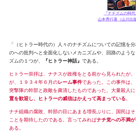
『ナチズムの時代
山本秀行著（山川出
「（ヒトラー時代の）人々のナチズムについての記憶を分
のへの批判へと全面化しないメカニズムや、回路のような
ズムの１つが、
『ヒトラー神話』
である。
ヒトラー崇拝は、ナチスが政権をとる前から見られたが、
が、１９３４年６月の
レーム事件
であった。この事件は、
突撃隊の幹部と政敵を粛清したものであった。大量殺人に
置を歓迎し、ヒトラーの威信はかえって高まっている
。
ナチ組織の腐敗、幹部の目にあまる増長ぶりに、国民はそ
ことを期待したのである。言ってみれば
ナチ党への不満が
ある。