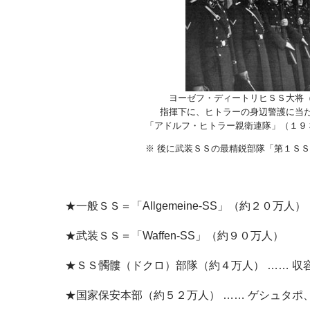
ヨーゼフ・ディートリヒＳＳ大将
指揮下に、ヒトラーの身辺警護に当
「アドルフ・ヒトラー親衛連隊」（１９
※ 後に武装ＳＳの最精鋭部隊「第１Ｓ
★一般ＳＳ＝「Allgemeine-SS」（約２０万人）
★武装ＳＳ＝「Waffen-SS」（約９０万人）
★ＳＳ髑髏（ドクロ）部隊（約４万人） …… 収容
★国家保安本部（約５２万人） …… ゲシュタポ、