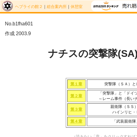
ヘブライの館２
｜
総合案内所
｜
休憩室
No.b1fha601
作成 2003.9
ナチスの突撃隊(SA)
第１章
突撃隊（ＳＡ）と
「突撃隊」と「ドイ
第２章
～レーム事件（長い
親衛隊（ＳＳ
第３章
ハインリヒ・
第４章
「武装親衛隊
↑読みたい「章」をクリックすれば