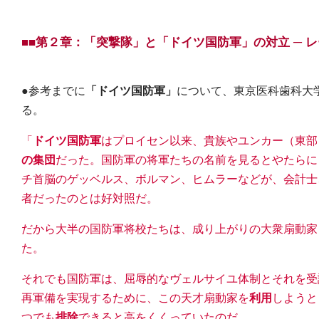
■■第２章：「突撃隊」と「ドイツ国防軍」の対立 ─ 
●参考までに
「ドイツ国防軍」
について、東京医科歯科大
る。
「
ドイツ国防軍
はプロイセン以来、貴族やユンカー（東部
の集団
だった。国防軍の将軍たちの名前を見るとやたらに
チ首脳のゲッベルス、ボルマン、ヒムラーなどが、会計士
者だったのとは好対照だ。
だから大半の国防軍将校たちは、成り上がりの大衆扇動家
た。
それでも国防軍は、屈辱的なヴェルサイユ体制とそれを受
再軍備を実現するために、この天才扇動家を
利用
しようと
つでも
排除
できると高をくくっていたのだ。