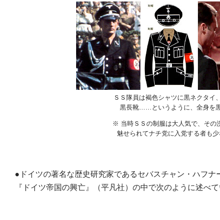
ＳＳ隊員は褐色シャツに黒ネクタイ
黒長靴……というように、全身を
※ 当時ＳＳの制服は大人気で、その
魅せられてナチ党に入党する者も少
●ドイツの著名な歴史研究家であるセバスチャン・ハフナ
『ドイツ帝国の興亡』（平凡社）の中で次のように述べて